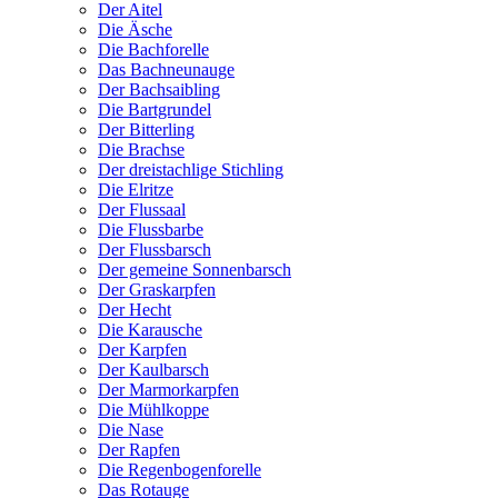
Der Aitel
Die Äsche
Die Bachforelle
Das Bachneunauge
Der Bachsaibling
Die Bartgrundel
Der Bitterling
Die Brachse
Der dreistachlige Stichling
Die Elritze
Der Flussaal
Die Flussbarbe
Der Flussbarsch
Der gemeine Sonnenbarsch
Der Graskarpfen
Der Hecht
Die Karausche
Der Karpfen
Der Kaulbarsch
Der Marmorkarpfen
Die Mühlkoppe
Die Nase
Der Rapfen
Die Regenbogenforelle
Das Rotauge