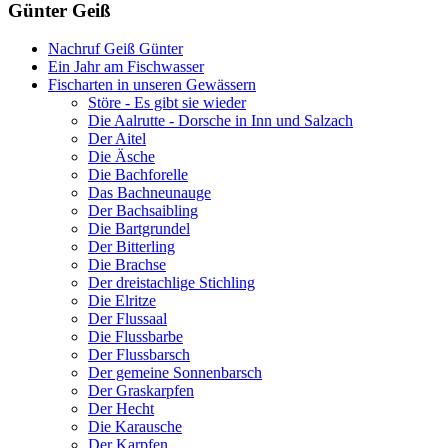
Günter Geiß
Nachruf Geiß Günter
Ein Jahr am Fischwasser
Fischarten in unseren Gewässern
Störe - Es gibt sie wieder
Die Aalrutte - Dorsche in Inn und Salzach
Der Aitel
Die Äsche
Die Bachforelle
Das Bachneunauge
Der Bachsaibling
Die Bartgrundel
Der Bitterling
Die Brachse
Der dreistachlige Stichling
Die Elritze
Der Flussaal
Die Flussbarbe
Der Flussbarsch
Der gemeine Sonnenbarsch
Der Graskarpfen
Der Hecht
Die Karausche
Der Karpfen